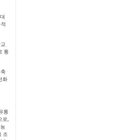
 대
누적
학교
로 통
구축
 전화
 유통
으로,
 농
의 조