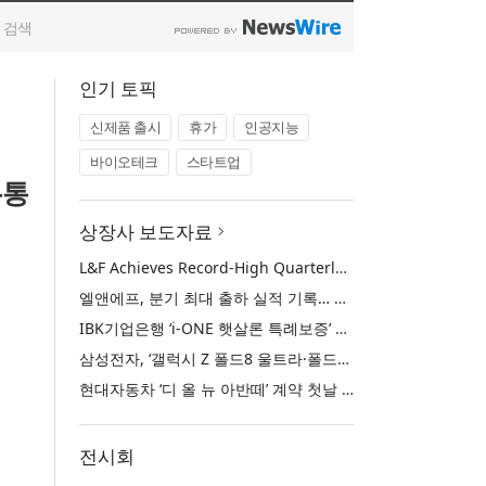
인기 토픽
신제품 출시
휴가
인공지능
바이오테크
스타트업
유통
상장사 보도자료
L&F Achieves Record-High Quarterly Shipments, Begins LFP Supply for North American ESS in Q3 Advancing its Two-Track NCM and LFP Growth Strategy
엘앤에프, 분기 최대 출하 실적 기록… 3분기 북미 ESS향 LFP 공급 착수 NCM+LFP ‘2-Track’ 성장 전략 실현
IBK기업은행 ‘i-ONE 햇살론 특례보증’ 출시
삼성전자, ‘갤럭시 Z 폴드8 울트라·폴드8·플립8’과 ‘갤럭시 워치 울트라2·워치9’ 국내 공식 출시
현대자동차 ‘디 올 뉴 아반떼’ 계약 첫날 1만 대 돌파
전시회