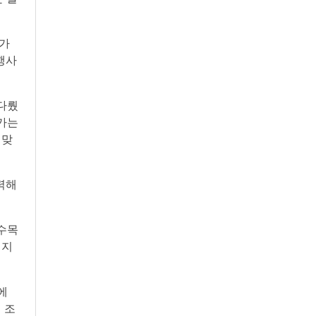
농가
행사
다뤘
농가는
 맞
력해
수목
 지
에
 조