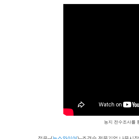
농지 전수조사를 
정읍--(
뉴스와이어
)--조경수 전문기업 나무시장