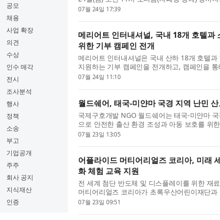
공모
대를 위한 업무협약(MOU)을 체결했다고 밝혔다. 
07월 24일 17:39
채용
사업 확장
메리어트 인터내셔널, 국내 18개 호텔과
의견
위한 기부 캠페인 전개
수상
메리어트 인터내셔널은 국내 산하 18개 호텔과
지원하는 기부 캠페인을 전개하고, 캠페인을 
인수 매각
암협회에 전달했다고 밝혔다. 지난 6월 5일부터 2
07월 24일 11:10
전시
조사분석
월드쉐어, 태국-미얀마 국경 지역 난민 산
행사
국제구호개발 NGO 월드쉐어는 태국-미얀마 국
정책
으로 안전한 출산 환경 조성과 아동 보호를 위한
소송
국 북서부에 위치한 메솟(Mae Sot)은 태국-미얀마
07월 23일 13:05
부고
기업공개
어플라이드 머티어리얼즈 코리아, 미래 세
주주
화 체험 교육 지원
회사 공지
전 세계 첨단 반도체 및 디스플레이를 위한 재
지식재산
머티어리얼즈 코리아가 초록우산어린이재단과 
교육을 위한 업무협약(MOU)을 체결했다. 어플라
인증
07월 23일 09:51