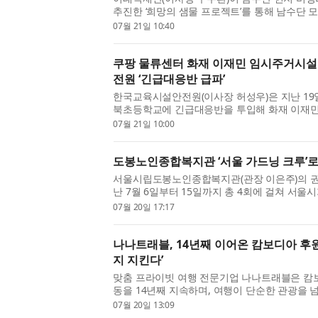
추진한 ‘희망의 샘물 프로젝트’를 통해 남수단 모빌
180m 암반수를 개발하고 태양광 급수·정수시설을
07월 21일 10:40
쿠팡 물류센터 화재 이재민 임시주거시설
전원 ‘긴급대응반 급파’
한국교육시설안전원(이사장 허성우)은 지난 19
북초등학교에 긴급대응반을 투입해 화재 이재민
검을 실시했다고 밝혔다. 이번 점검은 지난 18일 
07월 21일 10:00
도봉노인종합복지관 ‘서울 가드닝 크루’로
서울시립도봉노인종합복지관(관장 이은주)의 권
난 7월 6일부터 15일까지 총 4회에 걸쳐 서
그램 ‘2026 서울 가드닝 크루’에 참여해 복지관 내
07월 20일 17:17
나나트래블, 14년째 이어온 캄보디아 후원
지 지킨다’
맞춤 프라이빗 여행 전문기업 나나트래블은 캄보
동을 14년째 지속하며, 여행이 단순한 관광을 
될 수 있다는 기업 철학을 이어가고 있다고 밝혔다.
07월 20일 13:09