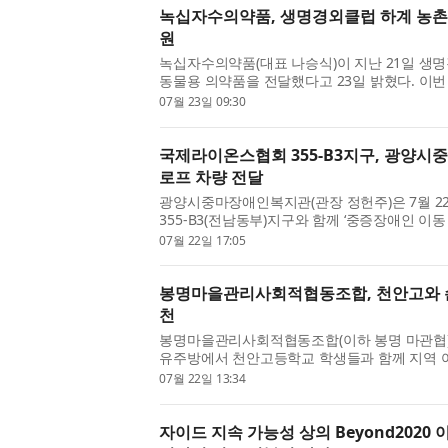
녹십자수의약품, 생명경외클럽 하계 농촌
원
녹십자수의약품(대표 나승식)이 지난 21일 생명경외클럽
동물용 의약품을 전달했다고 23일 밝혔다. 이번
일부터 10일까지 충청남도 홍성군 결성면에서 진
07월 23일 09:30
국제라이온스협회 355-B3지구, 광양
로프 차량 전달
광양시중마장애인복지관(관장 정헌주)은 7월 2
355-B3(전남동부)지구와 함께 ‘중증장애인 이
량 전달식’을 개최했다. 이날 전달식에는 국제라
07월 22일 17:05
봉명마을관리사회적협동조합, 천안고와 손
천
봉명마을관리사회적협동조합(이하 봉명 마관협)
유주방에서 천안고등학교 학생들과 함께 지역 어
대 공감 나눔 행사’를 성공적으로 개최했다고 밝혔다
07월 22일 13:34
자이드 지속 가능성 상의 Beyond2020