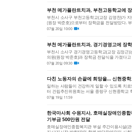
부천 메가플란트치과, 부천고등학교에 장
부천시 소사구 부천고등학교(교장 김영찬)가 지
(원장 박준호)으로부터 장학금을 전달받았다. 부
통을 이어온 지역 명문고로, 지난해 과학고등학교
07월 20일 10:00
부천 메가플란트치과, 경기경영고에 장학
부천시 소사구 경기경영고등학교(교장 김정근)는
의원(원장 박준호)과 장학금 전달식을 가졌다고
학생들에게 상·하반기 각각 100만원씩, 총 200만
07월 20일 09:30
다친 노동자의 손끝에 희망을… 신현중학
일하는 사람들이 건강하게 일할 수 있도록 치료
터 건립추진위원회는 서울 중랑구 신현중학교 학
손가락 캠페인’에 굿즈 판매 수익금 전액을 기부했
07월 19일 11:59
한국마사회 수원지사, 호매실장애인종합
기부금 500만원 전달
호매실장애인종합복지관 부설 주간이용시설(관장
지사(지사장 박희태)와 함께 발달장애인의 사회