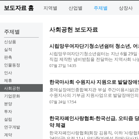
보도자료 홈
지역별
산업별
주제별
상장사
사회공헌 보도자료
주제별
신상품
시립망우여자단기청소년쉼터 청소년, 어
실적
시립망우여자단기청소년쉼터는 지난 6월 29일
판촉
직접 제작한 냄비받침을 전달하는 지역사회 나
활동은 쉼터 공예창작 프로그램과 연계한 사회참여
인물동정
07월 27일 14:35
인사
제휴
한국마사회 수원지사 지원으로 발달장애인 
사회공헌
호매실장애인종합복지관 부설 주간이용시설(관장
수원지사의 기부금 지원사업으로 발달장애인의
기업문화
를 위한 ‘첫걸음 여행’ 프로그램을 성공적으로 운영
07월 24일 17:54
분양
투자
한국자폐인사랑협회-한국선급, 오티즘 당
설립
약 체결
연구개발
한국자폐인사랑협회(회장 김용직, 이하 ‘사랑협회
계약
24일(금) 오전 11시 오티즘(자폐성 장애) 당사