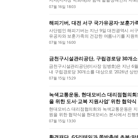
부금 전달식을 진행했다고 밝혔다. 이번 전달식에
07월 16일 18:03
해피기버, 대전 서구 국가유공자·보훈가족
사단법인 해피기버는 지난 9일 대전광역시 서구
유공자와 보훈가족의 건강한 여름나기를 지원하기
을 진행했다고 밝혔다. 이번 전달식은 다가오는 여
07월 16일 16:00
금천구시설관리공단, 구립경로당 30개소
금천구시설관리공단(이사장 임병호)은 지난 6월 
내 구립경로당 30개소를 대상으로 ‘2026년 상
실시했다고 밝혔다. 이번 활동은 미세먼지와 실내
07월 15일 15:29
녹색교통운동, 현대모비스 대리점협의회와 
을 위한 도서·교복 지원사업’ 위한 협약식
현대모비스 대리점협의회와 녹색교통운동은 지난 
원을 위한 협약식을 현대모비스 본사에서 진행했
아이들에게 도서·교복·학원비 등 학업에 필요한 물
07월 15일 13:30
환경재단, GS리테일과 쪽방촌에 초복·말