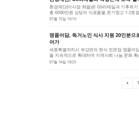
환경재단(이사장 최열)은 GS리테일과 기후위기
총 6000만원 상당의 식료품을 온기창고 1·2
두 차례에 걸쳐 진행되는 이번 나눔은 쪽방촌 주민
07월 15일 10:10
명품어담, 독거노인 식사 지원 20인분으로
어가
세종특별자치시 부강면의 한식 전문점 명품어담
을 지속적으로 확대하며 지역사회 나눔 문화 확
장 오픈 이후 매달 세종시 독거노인을 대상으로 
07월 14일 18:25
‹