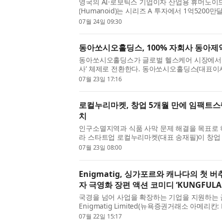
영국의 AI·로보틱스 기업이자 산업용 휴머노이
(Humanoid)는 시리즈 A 투자에서 1억520
로 기업가치는 투자 후 기준(Post-money valuati
07월 24일 09:30
동아쏘시오홀딩스, 100% 자회사 동아제
동아쏘시오홀딩스가 글로벌 헬스케어 시장에서의
사’ 체제로 전환한다. 동아쏘시오홀딩스(대표이사
를 개최하고 100% 자회사인 동아제약의 흡수합병
07월 23일 17:16
로컬누리마켓, 창업 5개월 만에 임팩트
치
인구소멸지역과 식품 사막 문제 해결을 목표로 
라 스타트업 로컬누리마켓(대표 송재필)이 창업 
러레이터 임팩트스퀘어(대표 도현명)로부터 3억원
07월 23일 08:00
Enigmatig, 싱가포르와 캐나다의 첫
자 극영화 장편 액션 코미디 ‘KUNGFULA
국경을 넘어 사업을 확장하는 기업을 지원하는
Enigmatig Limited(뉴욕증권거래소 아메리칸: 
싱가포르와 캐나다가 공동 제작하는 첫 극영화 장
07월 22일 15:17