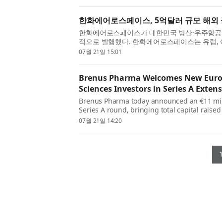
한화에어로스페이스, 5억달러 규모 해외
한화에어로스페이스가 대한민국 방산·우주항공 
적으로 발행했다. 한화에어로스페이스는 유럽, 
위한 수요 예측(북빌딩·book building)을 진행해
07월 21일 15:01
Brenus Pharma Welcomes New Europe
Sciences Investors in Series A Exten
Brenus Pharma today announced an €11 milli
Series A round, bringing total capital raised
($43.5M). This funding reflects strong executi
07월 21일 14:20