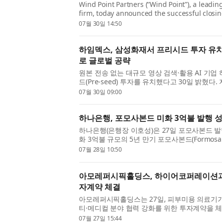
Wind Point Partners (“Wind Point”), a leadi
firm, today announced the successful closing
Partners XI (“Fund XI” or the “Fund”). Fund XI
07월 30일 14:50
하임덱스, 삼성화재서 프리시드 투자 유치…
로 글로벌 공략
원본 전송 없는 대규모 영상 검색·활용 AI 기
드(Pre-seed) 투자를 유치했다고 30일 밝혔
투자를 기점으로 하임덱스는 B2B 영상 분석 시장
07월 30일 09:00
하나은행, 포모사본드 미화 3억불 발행 
하나은행(은행장 이호성)은 27일 포모사본드 발
화 3억불 규모의 5년 만기 포모사본드(Formosa
하나은행의 이번 포모사본드 발행은 2019년 6월 
07월 28일 10:50
아모레퍼시픽홀딩스, 하이어코퍼레이션과 
자계약 체결
아모레퍼시픽홀딩스는 27일, 피부미용 의료기
티·메디컬 분야 협력 강화를 위한 투자계약을 체
각자의 핵심 역량을 바탕으로 전문 시술과 일상적
07월 27일 15:44