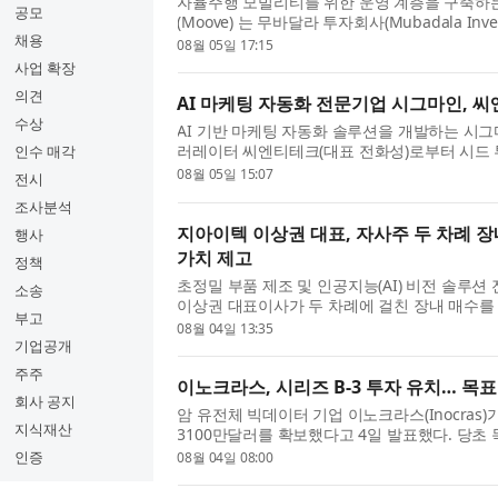
자율주행 모빌리티를 위한 운영 계층을 구축하
공모
(Moove) 는 무바달라 투자회사(Mubadala Inv
채용
요타(Toyota)의 성장 펀드인 우븐 캐피털(Woven C
08월 05일 17:15
사업 확장
의견
AI 마케팅 자동화 전문기업 시그마인, 
수상
AI 기반 마케팅 자동화 솔루션을 개발하는 시그
러레이터 씨엔티테크(대표 전화성)로부터 시드 
인수 매각
자금액은 비공개다. 시그마인은 이번 투자금을 자
08월 05일 15:07
전시
조사분석
지아이텍 이상권 대표, 자사주 두 차례 
행사
가치 제고
정책
초정밀 부품 제조 및 인공지능(AI) 비전 솔루션
소송
이상권 대표이사가 두 차례에 걸친 장내 매수를 
부고
했다고 밝혔다. 공시에 따르면 이상권 대표는 지난 
08월 04일 13:35
기업공개
주주
이노크라스, 시리즈 B-3 투자 유치… 목표
회사 공지
암 유전체 빅데이터 기업 이노크라스(Inocras)
지식재산
3100만달러를 확보했다고 4일 발표했다. 당초
이노크라스는 암 환자의 전장유전체 데이터를 자
인증
08월 04일 08:00