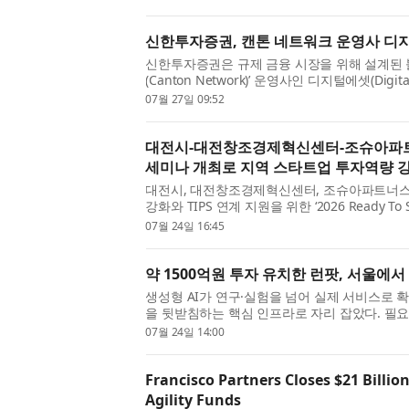
신한투자증권, 캔톤 네트워크 운영사 디
신한투자증권은 규제 금융 시장을 위해 설계된 
(Canton Network)’ 운영사인 디지털에셋(Digi
일 밝혔다. 이번 투자는 앤드리슨 호로위츠(Andrees
07월 27일 09:52
대전시-대전창조경제혁신센터-조슈아파트너스, ‘
세미나 개최로 지역 스타트업 투자역량 
대전시, 대전창조경제혁신센터, 조슈아파트너스
강화와 TIPS 연계 지원을 위한 ‘2026 Ready 
다고 밝혔다. 이번 세미나는 창업기업이 투자유치
07월 24일 16:45
약 1500억원 투자 유치한 런팟, 서울에서
생성형 AI가 연구·실험을 넘어 실제 서비스로 
을 뒷받침하는 핵심 인프라로 자리 잡았다. 필요
론 환경을 유연하게 확장하는 역량이 AI 개발 속도
07월 24일 14:00
Francisco Partners Closes $21 Billio
Agility Funds