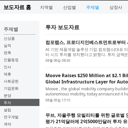
보도자료 홈
지역별
산업별
주제별
상장사
투자 보도자료
주제별
신상품
컴포랩스, 프로디지인베스트먼트로부터 
실적
AI 기반 제품개발 솔루션 기업 컴포랩스(대표
판촉
터 시드 투자를 유치했다고 밝혔다. 투자 금액은
다. 2024년 설립된 컴포랩스는 인체 데이터 제공 솔
인물동정
08월 06일 08:30
인사
제휴
Moove Raises $250 Million at $2.1 Bi
사회공헌
Global Infrastructure Layer for Au
기업문화
Moove , the global mobility company buildin
autonomous mobility, today announced it has
분양
billion valuation in a Series C funding roun
08월 05일 17:15
투자
설립
무브, 자율주행 모빌리티를 위한 글로벌 
연구개발
평가 21억달러에 2억5000만달러 투자 
계약