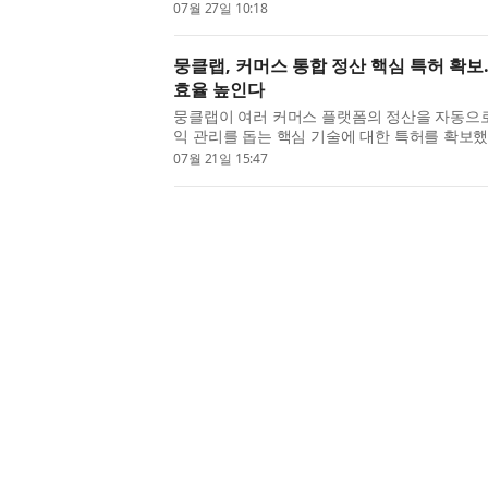
27일 밝혔다. 이번 특허는 셀리드가 개발 중인 CeliV
07월 27일 10:18
뭉클랩, 커머스 통합 정산 핵심 특허 확
효율 높인다
뭉클랩이 여러 커머스 플랫폼의 정산을 자동으로
익 관리를 돕는 핵심 기술에 대한 특허를 확보했
집부터 상품별 마진 산출, 플랫폼별 정산 비교까지
07월 21일 15:47