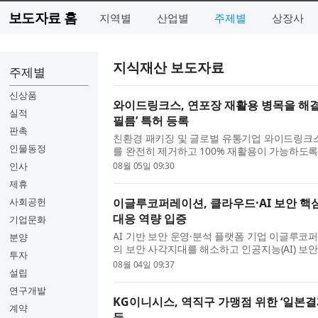
보도자료 홈
지역별
산업별
주제별
상장사
지식재산 보도자료
주제별
신상품
와이드링크스, 연포장 재활용 병목을 해결
실적
필름’ 특허 등록
판촉
친환경 패키징 및 글로벌 유통기업 와이드링크스
인물동정
를 완전히 제거하고 100% 재활용이 가능하도록
징 필름, 이의 제조방법 및 상기 필름을 포함하는 
인사
08월 05일 09:30
제휴
사회공헌
이글루코퍼레이션, 클라우드·AI 보안 핵심
대응 역량 입증
기업문화
AI 기반 보안 운영·분석 플랫폼 기업 이글루
분양
의 보안 사각지대를 해소하고 인공지능(AI) 보
투자
심 특허 4건을 취득했다고 밝혔다. 이글루코퍼레이
08월 04일 09:37
설립
연구개발
KG이니시스, 역직구 가맹점 위한 ‘일본결
계약
득