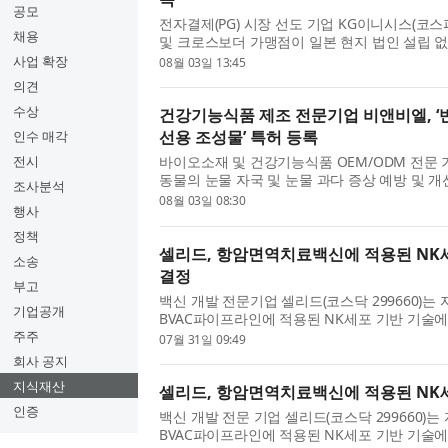
공모
전자결제(PG) 시장 선도 기업 KG이니시스(코스피
채용
및 크로스보더 가맹점이 일본 현지 법인 설립 
게 연동할 수 있는 ‘일본결제서비스’ 핵심 기술 특
사업 확장
08월 03일 13:45
의견
수상
건강기능식품 제조 전문기업 비앤비엘, ‘
선용 조성물’ 특허 등록
인수 매각
전시
바이오소재 및 건강기능식품 OEM/ODM 전문 
동물의 눈물 자국 및 눈물 과다 증상 예방 및 
조사분석
다고 밝혔다. 이번 특허(특허번호 제10-2934219호)
08월 03일 08:30
행사
정책
셀리드, 항암면역치료백신에 적용된 NK
소송
결정
부고
백신 개발 전문기업 셀리드(코스닥 299660)
기업공개
BVAC파이프라인에 적용된 NK세포 기반 기술
다고 31일 밝혔다. 이는 최근 미국 특허 등록 결정
주주
07월 31일 09:49
회사 공지
지식재산
셀리드, 항암면역치료백신에 적용된 NK세포
인증
백신 개발 전문 기업 셀리드(코스닥 299660
BVAC파이프라인에 적용된 NK세포 기반 기술