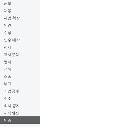
공모
채용
사업 확장
의견
수상
인수 매각
전시
조사분석
행사
정책
소송
부고
기업공개
주주
회사 공지
지식재산
인증