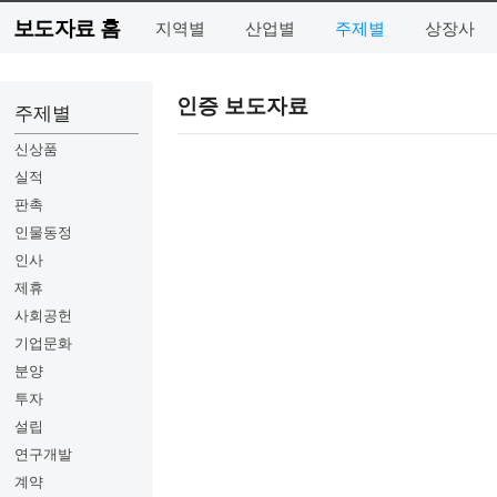
보도자료 홈
지역별
산업별
주제별
상장사
인증 보도자료
주제별
신상품
실적
판촉
인물동정
인사
제휴
사회공헌
기업문화
분양
투자
설립
연구개발
계약