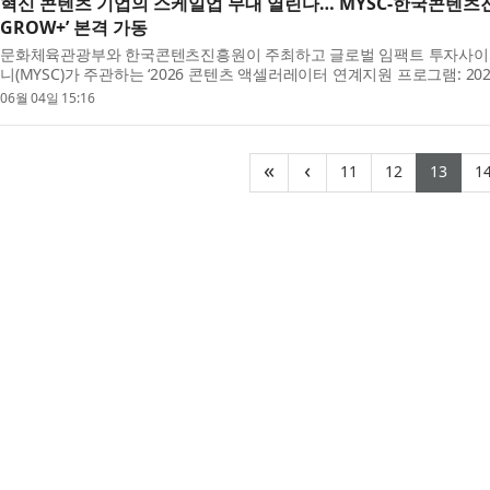
혁신 콘텐츠 기업의 스케일업 무대 열린다… MYSC-한국콘텐츠진흥원 
GROW+’ 본격 가동
문화체육관광부와 한국콘텐츠진흥원이 주최하고 글로벌 임팩트 투자사
니(MYSC)가 주관하는 ‘2026 콘텐츠 액셀러레이터 연계지원 프로그램: 2026 
참여 기업 9...
06월 04일 15:16
(current)
(current)
(cur
«
‹
11
12
13
1