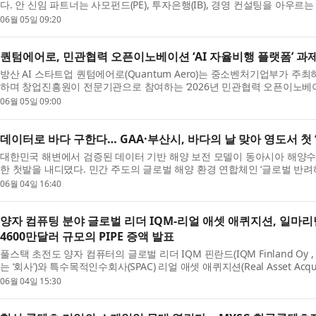
다. 안 신임 파트너는 사모펀드(PE), 투자은행(IB), 경영 컨설팅을 아우르
보...
06월 05일 09:20
퀀텀에어로, 민관협력 오픈이노베이션 ‘AI 자율비행 플랫폼’ 과
방산 AI 스타트업 퀀텀에어로(Quantum Aero)는 중소벤처기업부가 
하며 창업진흥원이 전문기관으로 참여하는 ‘2026년 민관협력 오픈이노베
과제에 선...
06월 05일 09:00
데이터로 바다 구한다… GAA·부산시, 바다의 날 맞아 영도서 첫 
대한민국 해변에서 검증된 데이터 기반 해양 보전 모델이 동아시아 해양수
한 첫발을 내디뎠다. 민간 주도의 글로벌 해양 환경 연합체인 ‘글로벌 반려해변 
Beac...
06월 04일 16:40
양자 컴퓨팅 분야 글로벌 리더 IQM-리얼 애셋 애퀴지션, 일마리
4600만달러 규모의 PIPE 증액 발표
풀스택 초전도 양자 컴퓨터의 글로벌 리더 IQM 핀란드(IQM Finland Oy , 이
는 ‘회사’)와 특수목적인수회사(SPAC) 리얼 애셋 애퀴지션(Real Asset Acquisi
‘...
06월 04일 15:30