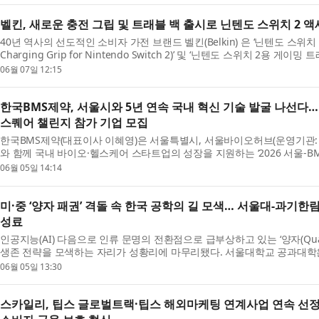
벨킨, 새로운 충전 그립 및 트래블 백 출시로 닌텐도 스위치 2 
40년 역사의 선도적인 소비자 가전 브랜드 벨킨(Belkin) 은 ‘닌텐도 스위치 
Charging Grip for Nintendo Switch 2)’ 및 ‘닌텐도 스위치 2용 게이밍 트래
Nintendo ...
06월 07일 12:15
한국BMS제약, 서울시와 5년 연속 국내 혁신 기술 발굴 나선다… 
스퀘어 챌린지 참가 기업 모집
한국BMS제약(대표이사 이혜영)은 서울특별시, 서울바이오허브(운영기관:
와 함께 국내 바이오·헬스케어 스타트업의 성장을 지원하는 ‘2026 서울-B
Seoul-B...
06월 05일 14:14
미·중 ‘양자 패권’ 격돌 속 한국 공학의 길 모색… 서울대-과기한림
성료
인공지능(AI) 다음으로 인류 문명의 전환점으로 급부상하고 있는 ‘양자(Qu
생존 전략을 모색하는 자리가 성황리에 마무리됐다. 서울대학교 공과대
호)과 ...
06월 05일 13:30
스카일리, 팁스 글로벌트랙·팁스 해외마케팅 연계사업 연속 선정