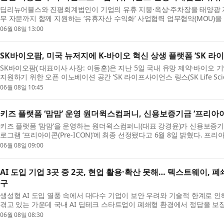
딥리뉴어블스와 진평회계법인이 기업의 유휴 지붕·옥상·주차장을 태양광 
무 자문까지 함께 지원하는 ‘유휴자산 수익화’ 사업협력 업무협약(MOU)을
체...
06월 08일 13:00
SK바이오팜, 미국 뉴저지에 K-바이오 혁신 상생 플랫폼 ‘SK 라
SK바이오팜( 대표이사 사장: 이동훈)은 지난 5일 국내 유망 제약·바이오 
지원하기 위한 오픈 이노베이션 공간 ‘SK 라이프사이언스 링스(SK Life Science 
06월 08일 10:45
키즈 플랫폼 ‘맘맘’ 운영 원더윅스컴퍼니, 신용보증기금 ‘프리아이
키즈 플랫폼 ‘맘맘’을 운영하는 원더윅스컴퍼니(대표 강경윤)가 신용보증기
로그램 ‘프리아이콘(Pre-ICON)’에 최종 선정됐다고 6월 8일 밝혔다. 
트...
06월 08일 09:00
AI 도입 기업 3곳 중 2곳, 현업 활용·확산 못해… 텍스트웨이, 폐
구
생성형 AI 도입 열풍 속에서 대다수 기업이 보안 우려와 기술적 한계로 
겪고 있는 가운데 국내 AI 딥테크 스타트업이 폐쇄형 환경에서 정답을 보
형 AI...
06월 08일 08:30