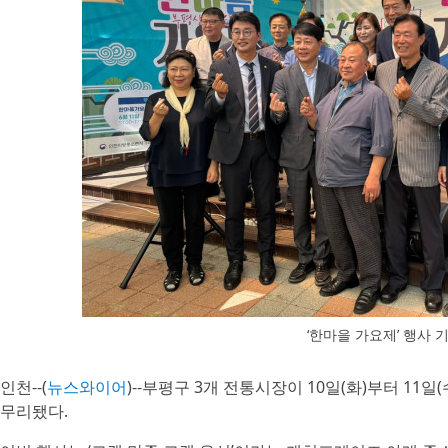
‘한마을 가요제’ 행사 
인천--(
뉴스와이어
)--부평구 3개 전통시장이 10일(화)부터 11
무리됐다.