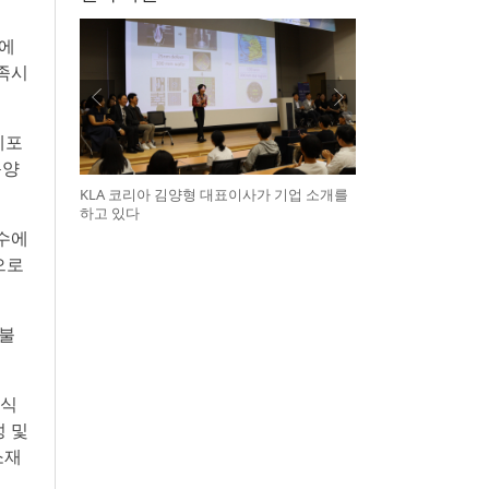
야에
충족시
세포
농양
KLA 코리아 김양형 대표이사가 기업 소개를
하고 있다
소수에
으로
 불
방식
성 및
소재