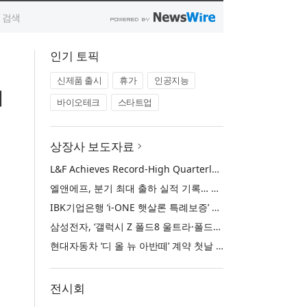
인기 토픽
신제품 출시
휴가
인공지능
시
바이오테크
스타트업
상장사 보도자료
L&F Achieves Record-High Quarterly Shipments, Begins LFP Supply for North American ESS in Q3 Advancing its Two-Track NCM and LFP Growth Strategy
엘앤에프, 분기 최대 출하 실적 기록… 3분기 북미 ESS향 LFP 공급 착수 NCM+LFP ‘2-Track’ 성장 전략 실현
IBK기업은행 ‘i-ONE 햇살론 특례보증’ 출시
삼성전자, ‘갤럭시 Z 폴드8 울트라·폴드8·플립8’과 ‘갤럭시 워치 울트라2·워치9’ 국내 공식 출시
현대자동차 ‘디 올 뉴 아반떼’ 계약 첫날 1만 대 돌파
전시회