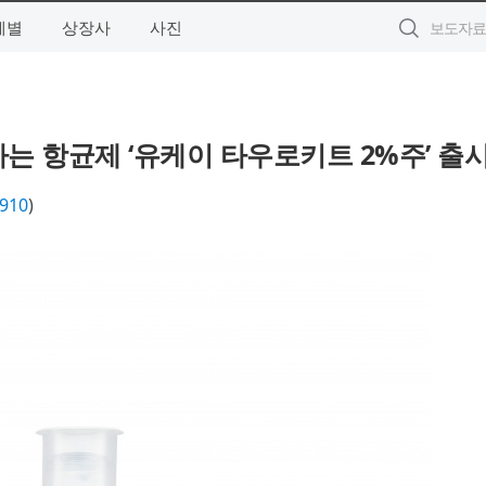
제별
상장사
사진
하는 항균제 ‘유케이 타우로키트 2%주’ 출
910
)