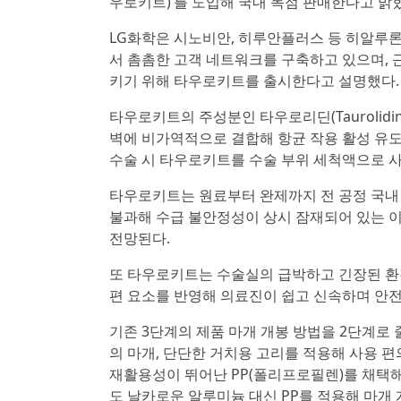
우로키트)’를 도입해 국내 독점 판매한다고 밝
LG화학은 시노비안, 히루안플러스 등 히알루론
서 촘촘한 고객 네트워크를 구축하고 있으며, 
키기 위해 타우로키트를 출시한다고 설명했다.
타우로키트의 주성분인 타우로리딘(Taurolid
벽에 비가역적으로 결합해 항균 작용 활성 유도
수술 시 타우로키트를 수술 부위 세척액으로 사
타우로키트는 원료부터 완제까지 전 공정 국내 
불과해 수급 불안정성이 상시 잠재되어 있는 
전망된다.
또 타우로키트는 수술실의 급박하고 긴장된 환
편 요소를 반영해 의료진이 쉽고 신속하며 안전
기존 3단계의 제품 마개 개봉 방법을 2단계로
의 마개, 단단한 거치용 고리를 적용해 사용 편
재활용성이 뛰어난 PP(폴리프로필렌)를 채택해
도 날카로운 알루미늄 대신 PP를 적용해 마개 