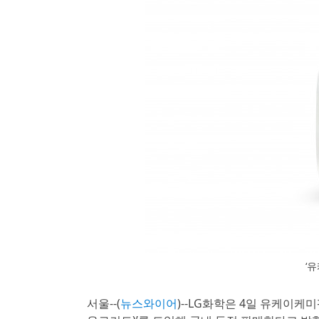
‘
서울--(
뉴스와이어
)--LG화학은 4일 유케이케