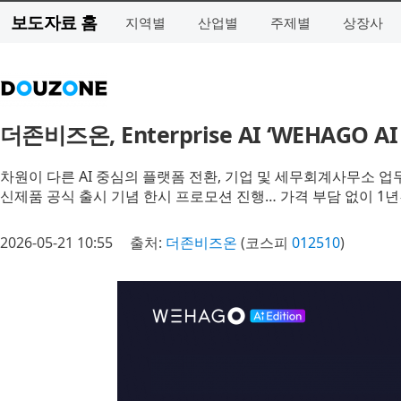
보도자료 홈
지역별
산업별
주제별
상장사
더존비즈온, Enterprise AI ‘WEHAGO A
차원이 다른 AI 중심의 플랫폼 전환, 기업 및 세무회계사무소 업
신제품 공식 출시 기념 한시 프로모션 진행… 가격 부담 없이 1년간
2026-05-21 10:55
출처:
더존비즈온
(코스피
012510
)